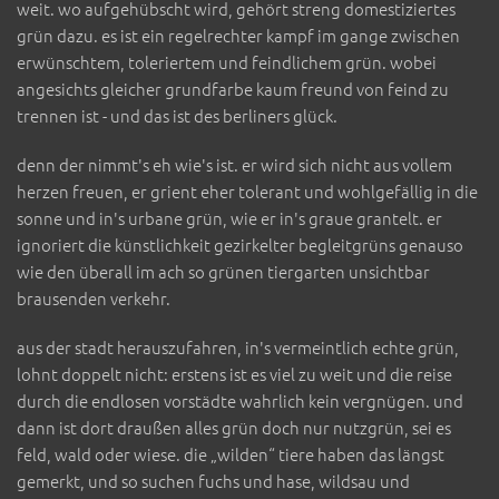
weit. wo aufgehübscht wird, gehört streng domestiziertes
grün dazu. es ist ein regelrechter kampf im gange zwischen
erwünschtem, toleriertem und feindlichem grün. wobei
angesichts gleicher grundfarbe kaum freund von feind zu
trennen ist - und das ist des berliners glück.
denn der nimmt's eh wie's ist. er wird sich nicht aus vollem
herzen freuen, er grient eher tolerant und wohlgefällig in die
sonne und in's urbane grün, wie er in's graue grantelt. er
ignoriert die künstlichkeit gezirkelter begleitgrüns genauso
wie den überall im ach so grünen tiergarten unsichtbar
brausenden verkehr.
aus der stadt herauszufahren, in's vermeintlich echte grün,
lohnt doppelt nicht: erstens ist es viel zu weit und die reise
durch die endlosen vorstädte wahrlich kein vergnügen. und
dann ist dort draußen alles grün doch nur nutzgrün, sei es
feld, wald oder wiese. die „wilden“ tiere haben das längst
gemerkt, und so suchen fuchs und hase, wildsau und