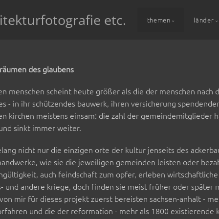
itekturfotografie etc.
themen
länder
nräumen des glaubens
en menschen scheint heute größer als die der menschen nach den
es - in ihr schützendes bauwerk, ihren versicherung spendende
en kirchen meistens einsam: die zahl der gemeindemitglieder hat
 und sinkt immer weiter.
ang nicht nur die einzigen orte der kultur jenseits des ackerb
andwerke, wie sie die jeweiligen gemeinden leisten oder bezah
gültigkeit, auch feindschaft zum opfer, erleben wirtschaftlich
- und andere kriege, doch finden sie meist früher oder später
von mir für dieses projekt zuerst bereisten sachsen-anhalt - m
rfahren und die der reformation - mehr als 1800 existierende 