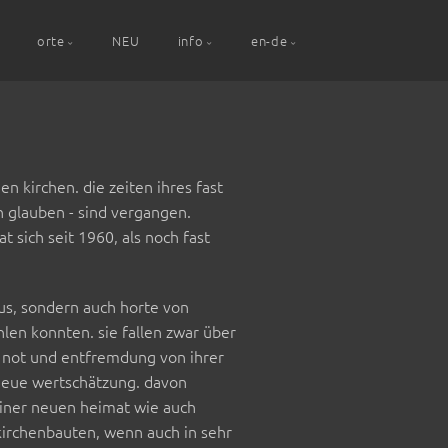
orte
NEU
info
en-de
 kirchen. die zeiten ihres fast
n glauben - sind vergangen.
 sich seit 1960, als noch fast
aus, sondern auch horte von
len konnten. sie fallen zwar über
e not und entfremdung von ihrer
 neue wertschätzung. davon
einer neuen heimat wie auch
kirchenbauten, wenn auch in sehr